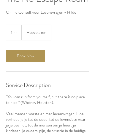
Online Consult voor Levensvragen - Hilde
1 hr
1
Hoevelaken
h
Book Now
Service Description
"You can run from yourself, but there is no place
to hide " (Whitney Houston).
Veel mensen worstelen met levensvragen. Hoe
verhoud je je tot de dood, tot de levensfase waarin
je je bevindt, tot de mensen om je heen, je
kinderen, je ouders, pijn, de situatie in de huidige